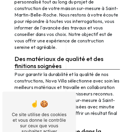
personnalisé tout au long du projet de
construction de votre maison sur-mesure à Saint-
Martin-Belle-Roche. Nous restons à votre écoute
pour répondre à toutes vos interrogations, vous
informer de l'avancée des travaux et vous
conseiller dans vos choix. Notre objectif est de
vous offrir une expérience de construction
sereine et agréable.
Des matériaux de qualité et des
finitions soignées
Pour garantir la durabilité et la qualité de nos
constructions, Nova Villa sélectionne avec soin les
meilleurs matériaux et travaille en collaboration
avec des artisans et des fournisseurs reconnus.
Les finitions de nos maisons sur-mesure à Saint-
Martin-Belle-Roche sont réalisées avec minutie
et souci du détail pour vous offrir un résultat final
Ce site utilise des cookies
impeccable.
et vous donne le contrôle
sur ceux que vous
Une expertise reconnue dans la
souhaitez activer