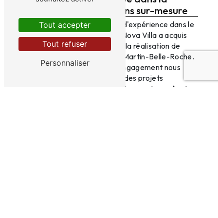
construction de maisons sur-mesure
Fort de nombreuses années d'expérience dans le
Tout accepter
domaine de la construction, Nova Villa a acquis
Tout refuser
une expertise reconnue dans la réalisation de
maisons sur-mesure à Saint-Martin-Belle-Roche.
Personnaliser
Notre savoir-faire et notre engagement nous
permettent de mener à bien des projets
ambitieux et de satisfaire pleinement nos clients.
Faites confiance à Nova Villa pour concrétiser
votre projet de construction de maison sur-
mesure dans la ville de Saint-Martin-Belle-Roche !
En savoir plus
Contactez-nous