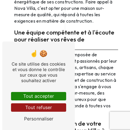
énergétique de ses constructions. Faire appel à
Nova Villa, c'est opter pour une maison sur-
mesure de qualité, qui répond à toutes les
exigences en matière de construction.
Une équipe compétente et à l'écoute
pour réaliser vos rêves de
construction
L'équipe de Nova Villa est composée de
professionnels compétents et passionnés par leur
Ce site utilise des cookies
métier. Architectes, designers, artisans, chaque
et vous donne le contrôle
membre de l'équipe met son expertise au service
sur ceux que vous
de la réalisation de votre projet de construction à
souhaitez activer
Charnay lès Mâcon. Nova Villa s'engage à vous
offrir un accompagnement sur-mesure, des
Tout accepter
conseils avisés et un suivi rigoureux pour que
votre maison sur-mesure réponde à toutes vos
Tout refuser
attentes.
Personnaliser
Confiez la construction de votre