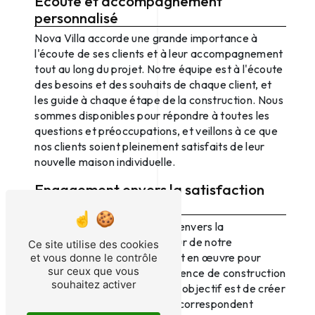
Écoute et accompagnement
personnalisé
Nova Villa accorde une grande importance à
l'écoute de ses clients et à leur accompagnement
tout au long du projet. Notre équipe est à l'écoute
des besoins et des souhaits de chaque client, et
les guide à chaque étape de la construction. Nous
sommes disponibles pour répondre à toutes les
questions et préoccupations, et veillons à ce que
nos clients soient pleinement satisfaits de leur
nouvelle maison individuelle.
Engagement envers la satisfaction
client
L'engagement de Nova Villa envers la
satisfaction client est au cœur de notre
Ce site utilise des cookies
démarche. Nous mettons tout en œuvre pour
et vous donne le contrôle
sur ceux que vous
offrir à nos clients une expérience de construction
souhaitez activer
positive et sans stress. Notre objectif est de créer
des maisons individuelles qui correspondent