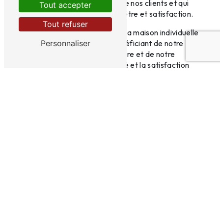
parfaitement aux attentes de nos clients et qui
Tout accepter
leur procurent confort, bien-être et satisfaction.
Tout refuser
Avec Nova Villa, construisez la maison individuelle
de vos rêves à Sancé, en bénéficiant de notre
Personnaliser
expertise, de notre savoir-faire et de notre
engagement envers la qualité et la satisfaction
client.
En savoir plus
Contactez-nous